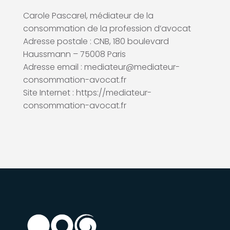
Carole Pascarel, médiateur de la
consommation de la profession d’avocat
Adresse postale : CNB, 180 boulevard
Haussmann – 75008 Paris
Adresse email : mediateur@mediateur-
consommation-avocat.fr
Site Internet : https://mediateur-
consommation-avocat.fr